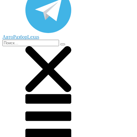
АвтоРазборLexus