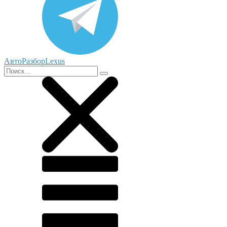
АвтоРазборLexus