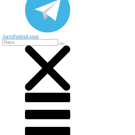
АвтоРазборLexus