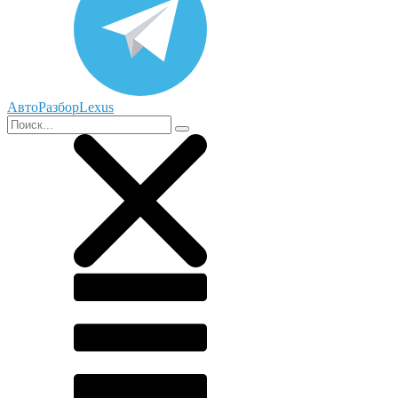
АвтоРазборLexus