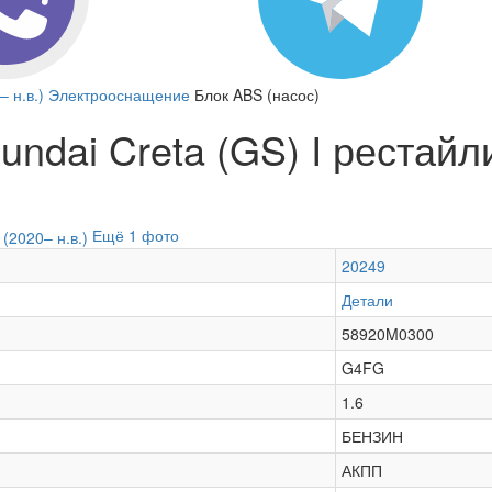
– н.в.)
Электрооснащение
Блок ABS (насос)
ndai Creta (GS) I рестайлин
Ещё 1 фото
20249
Детали
58920M0300
G4FG
1.6
БЕНЗИН
АКПП