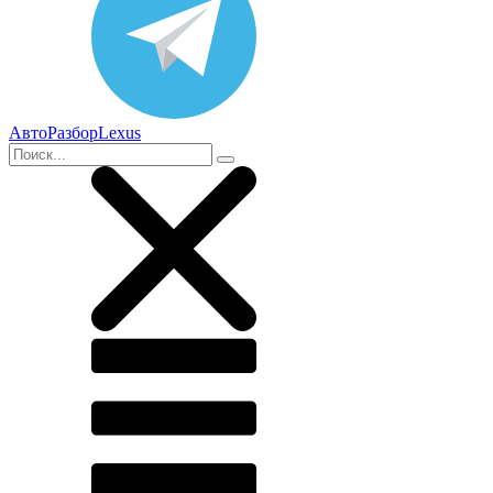
АвтоРазборLexus