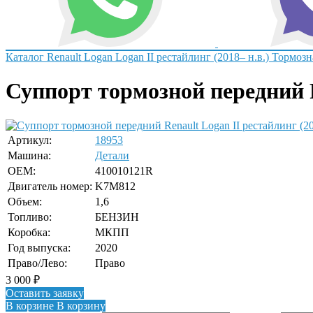
Каталог
Renault
Logan
Logan II рестайлинг (2018– н.в.)
Тормозн
Суппорт тормозной передний Re
Артикул:
18953
Машина:
Детали
OEM:
410010121R
Двигатель номер:
K7M812
Объем:
1,6
Топливо:
БЕНЗИН
Коробка:
МКПП
Год выпуска:
2020
Право/Лево:
Право
3 000
₽
Оставить заявку
В корзине
В корзину