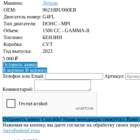
Машина:
Детали
OEM:
96210BU000EB
Двигатель номер:
G4FL
Тип двигателя:
DOHC - MPI
Объем:
1500 CC - GAMMA-II
Топливо:
БЕНЗИН
Коробка:
CVT
Год выпуска:
2023
5 000
₽
Оставить заявку
В корзине
В корзину
Телефон или Email:
Артикул:
Комментарий:
Отправить заявку
Спасибо! Наши менеджеры свяжутся с Вами 
Нажимая на кнопку, вы даете согласие на обработку своих пер
АвтоРазборLexus