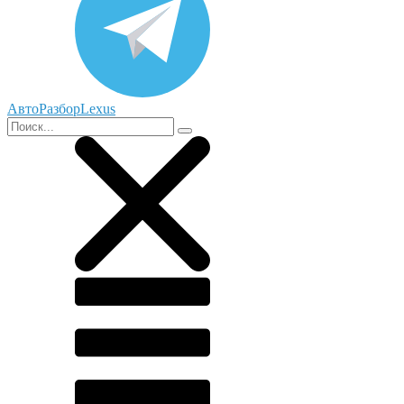
АвтоРазборLexus