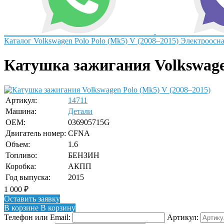
Каталог
Volkswagen
Polo
Polo (Mk5) V (2008–2015)
Электроосн
Катушка зажигания Volkswagen
Артикул:
14711
Машина:
Детали
OEM:
036905715G
Двигатель номер:
CFNA
Объем:
1.6
Топливо:
БЕНЗИН
Коробка:
АКПП
Год выпуска:
2015
1 000
₽
Оставить заявку
В корзине
В корзину
Телефон или Email:
Артикул: