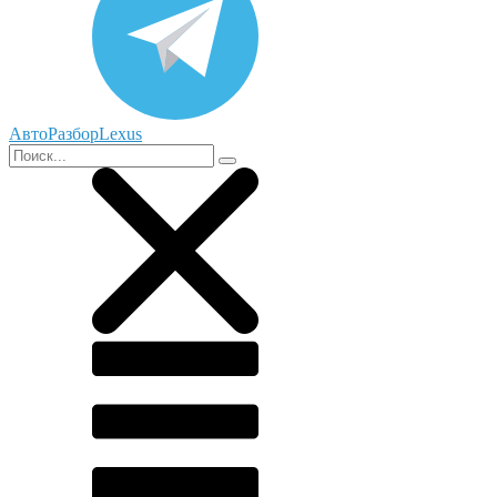
АвтоРазборLexus