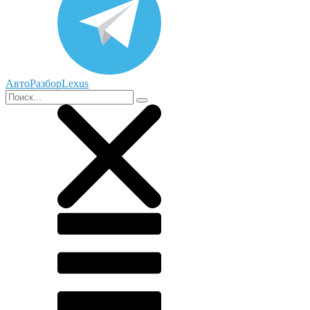
АвтоРазборLexus