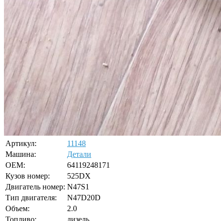
Артикул:
11148
Машина:
Детали
OEM:
64119248171
Кузов номер:
525DX
Двигатель номер:
N47S1
Тип двигателя:
N47D20D
Объем:
2.0
Топливо:
дизель