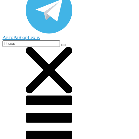
АвтоРазборLexus