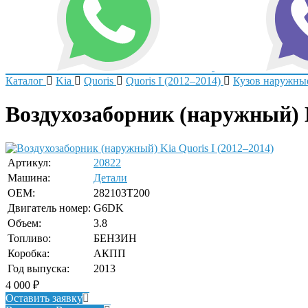
Каталог
Kia
Quoris
Quoris I (2012–2014)
Кузов наружны
Воздухозаборник (наружный) 
Артикул:
20822
Машина:
Детали
OEM:
282103T200
Двигатель номер:
G6DK
Объем:
3.8
Топливо:
БЕНЗИН
Коробка:
АКПП
Год выпуска:
2013
4 000
₽
Оставить заявку