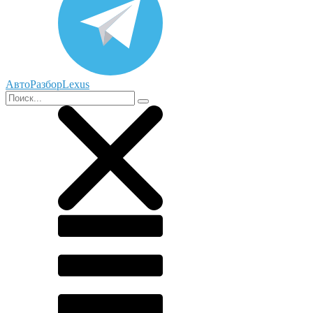
АвтоРазборLexus