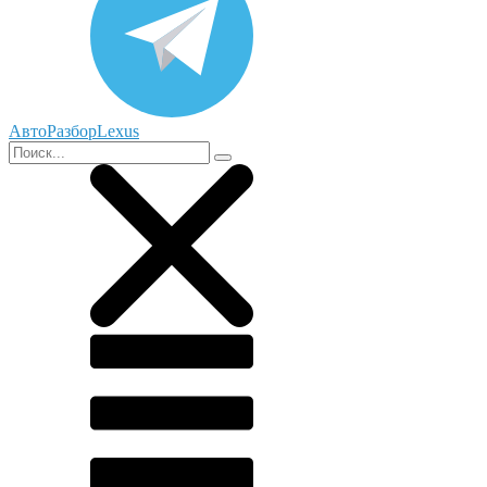
АвтоРазборLexus