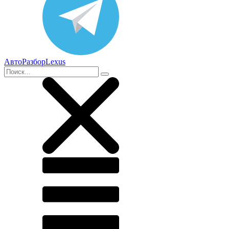
АвтоРазборLexus