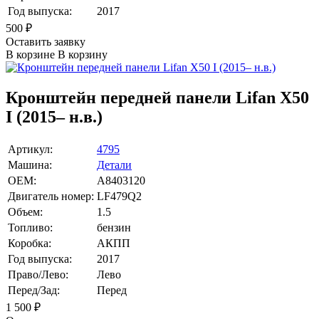
Год выпуска:
2017
500
₽
Оставить заявку
В корзине
В корзину
Кронштейн передней панели Lifan X50
I (2015– н.в.)
Артикул:
4795
Машина:
Детали
OEM:
A8403120
Двигатель номер:
LF479Q2
Объем:
1.5
Топливо:
бензин
Коробка:
АКПП
Год выпуска:
2017
Право/Лево:
Лево
Перед/Зад:
Перед
1 500
₽