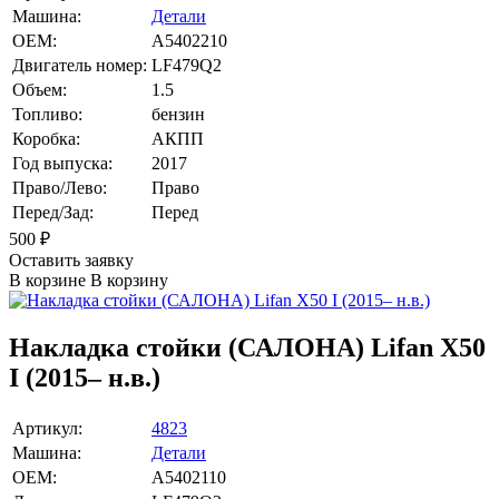
Машина:
Детали
OEM:
A5402210
Двигатель номер:
LF479Q2
Объем:
1.5
Топливо:
бензин
Коробка:
АКПП
Год выпуска:
2017
Право/Лево:
Право
Перед/Зад:
Перед
500
₽
Оставить заявку
В корзине
В корзину
Накладка стойки (САЛОНА) Lifan X50
I (2015– н.в.)
Артикул:
4823
Машина:
Детали
OEM:
A5402110