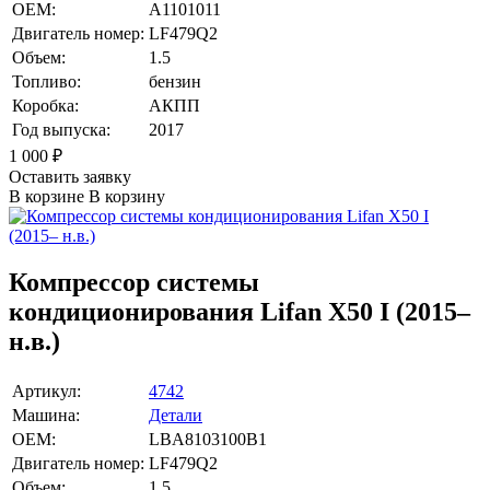
OEM:
A1101011
Двигатель номер:
LF479Q2
Объем:
1.5
Топливо:
бензин
Коробка:
АКПП
Год выпуска:
2017
1 000
₽
Оставить заявку
В корзине
В корзину
Компрессор системы
кондиционирования Lifan X50 I (2015–
н.в.)
Артикул:
4742
Машина:
Детали
OEM:
LBA8103100B1
Двигатель номер:
LF479Q2
Объем:
1.5