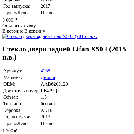
Год выпуска:
2017
Право/Лево:
Право
3 000
₽
Оставить заявку
В корзине
В корзину
Стекло двери задней Lifan X50 I (2015–
н.в.)
Артикул:
4758
Машина:
Детали
OEM:
AAB6203120
Двигатель номер:
LF479Q2
Объем:
1.5
Топливо:
бензин
Коробка:
АКПП
Год выпуска:
2017
Право/Лево:
Право
1 500
₽