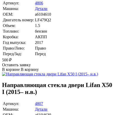
Артикул:
4806
Машина:
Детали
OEM:
a6104610
Двигатель номер:
LF479Q2
Объем:
1.5
Топливо:
бензин
Коробка:
АКПП
Год выпуска:
2017
Право/Лево:
Право
Перед/Зад:
Перед
500
₽
Оставить заявку
В корзине
В корзину
Направляющая стекла двери Lifan X50
I (2015– н.в.)
Артикул:
4807
Машина:
Детали
OEM:
a6104630