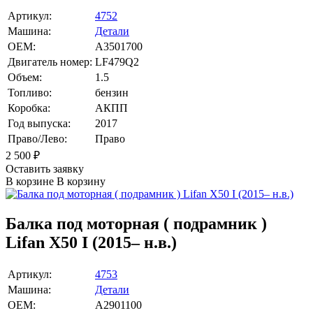
Артикул:
4752
Машина:
Детали
OEM:
A3501700
Двигатель номер:
LF479Q2
Объем:
1.5
Топливо:
бензин
Коробка:
АКПП
Год выпуска:
2017
Право/Лево:
Право
2 500
₽
Оставить заявку
В корзине
В корзину
Балка под моторная ( подрамник )
Lifan X50 I (2015– н.в.)
Артикул:
4753
Машина:
Детали
OEM:
A2901100