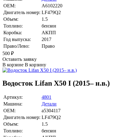
OEM:
A6102220
Двигатель номер:
LF479Q2
Объем:
1.5
Топливо:
бензин
Коробка:
АКПП
Год выпуска:
2017
Право/Лево:
Право
500
₽
Оставить заявку
В корзине
В корзину
Водосток Lifan X50 I (2015– н.в.)
Артикул:
4801
Машина:
Детали
OEM:
a5304117
Двигатель номер:
LF479Q2
Объем:
1.5
Топливо:
бензин