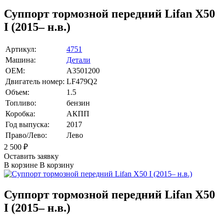
Суппорт тормозной передний Lifan X50
I (2015– н.в.)
Артикул:
4751
Машина:
Детали
OEM:
A3501200
Двигатель номер:
LF479Q2
Объем:
1.5
Топливо:
бензин
Коробка:
АКПП
Год выпуска:
2017
Право/Лево:
Лево
2 500
₽
Оставить заявку
В корзине
В корзину
Суппорт тормозной передний Lifan X50
I (2015– н.в.)