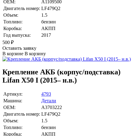
OEM:
A1109500
Двигатель номер:
LF479Q2
Объем:
1.5
Топливо:
бензин
Коробка:
АКПП
Год выпуска:
2017
500
₽
Оставить заявку
В корзине
В корзину
Крепление АКБ (корпус/подставка)
Lifan X50 I (2015– н.в.)
Артикул:
4793
Машина:
Детали
OEM:
A3703222
Двигатель номер:
LF479Q2
Объем:
1.5
Топливо:
бензин
Коробка:
АКПП