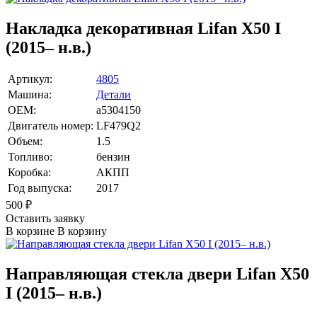
Накладка декоративная Lifan X50 I
(2015– н.в.)
Артикул:
4805
Машина:
Детали
OEM:
a5304150
Двигатель номер:
LF479Q2
Объем:
1.5
Топливо:
бензин
Коробка:
АКПП
Год выпуска:
2017
500
₽
Оставить заявку
В корзине
В корзину
Направляющая стекла двери Lifan X50
I (2015– н.в.)