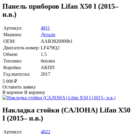
Панель приборов Lifan X50 I (2015–
н.в.)
Артикул:
4811
Машина:
Детали
OEM:
AAB3820000b1
Двигатель номер:
LF479Q2
Объем:
1.5
Топливо:
бензин
Коробка:
АКПП
Год выпуска:
2017
5 000
₽
Оставить заявку
В корзине
В корзину
Накладка стойки (САЛОНА) Lifan X50
I (2015– н.в.)
Артикул:
4822