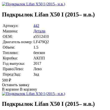
Подкрылок Lifan X50 I (2015– н.в.)
Артикул:
442
Машина:
Детали
OEM:
a5512410
Двигатель номер:
LF479Q2
Объем:
1.5
Топливо:
бензин
Коробка:
АКПП
Год выпуска:
2017
Право/Лево:
Лево
Перед/Зад:
Зад
500
₽
Оставить заявку
В корзине
В корзину
Подкрылок Lifan X50 I (2015– н.в.)