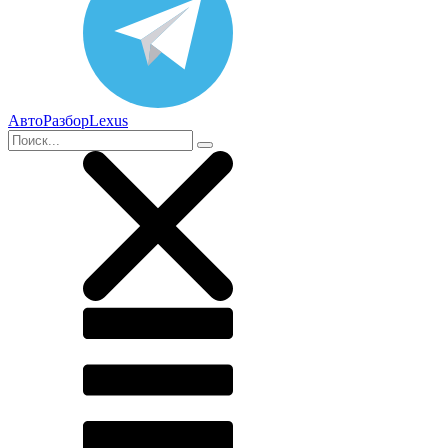
АвтоРазборLexus