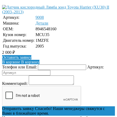
Артикул:
9008
Машина:
Детали
OEM:
8946548160
Кузов номер:
MCU35
Двигатель номер:
1MZFE
Год выпуска:
2005
2 000
₽
Оставить заявку
В корзине
В корзину
Телефон или Email:
Артикул:
Комментарий:
Отправить заявку
Спасибо! Наши менеджеры свяжутся с
Вами в ближайшее время.