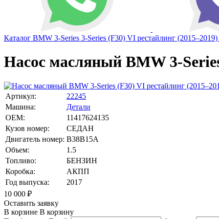
Каталог
BMW
3-Series
3-Series (F30) VI рестайлинг (2015–2019)
Насос масляный BMW 3-Series 
Артикул:
22245
Машина:
Детали
OEM:
11417624135
Кузов номер:
СЕДАН
Двигатель номер:
B38B15A
Объем:
1.5
Топливо:
БЕНЗИН
Коробка:
АКПП
Год выпуска:
2017
10 000
₽
Оставить заявку
В корзине
В корзину