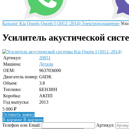
Каталог
Kia
Quoris
Quoris I (2012–2014)
Электрооснащение
Уси
Усилитель акустической систе
Артикул:
20851
Машина:
Детали
OEM:
963703t000
Двигатель номер:
G6DK
Объем:
3.8
Топливо:
БЕНЗИН
Коробка:
АКПП
Год выпуска:
2013
5 000
₽
Оставить заявку
В корзине
В корзину
Телефон или Email:
Артикул: