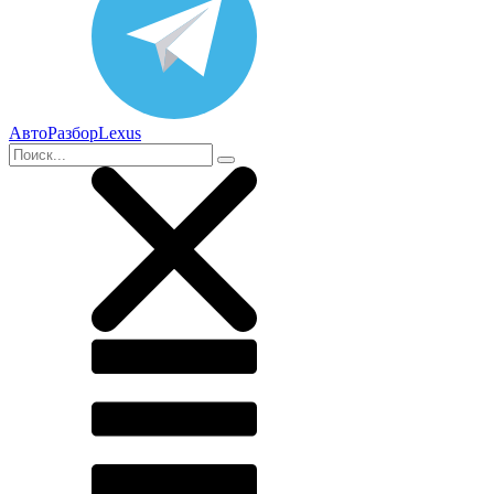
АвтоРазборLexus